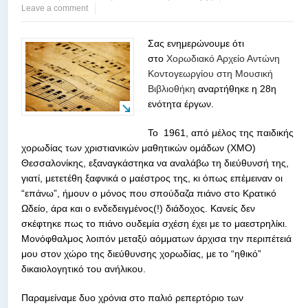
Leave a comment
Σας ενημερώνουμε ότι
στο
Χορωδιακό Αρχείο Αντώνη
Κοντογεωργίου στη Μουσική
Βιβλιοθήκη
αναρτήθηκε η 28η
ενότητα έργων.
Το 1961, από μέλος της παιδικής
χορωδίας των χριστιανικών μαθητικών ομάδων (ΧΜΟ)
Θεσσαλονίκης, εξαναγκάστηκα να αναλάβω τη διεύθυνσή της,
γιατί, μετετέθη ξαφνικά ο μαέστρος της, κι όπως επέμειναν οι
“επάνω”, ήμουν ο μόνος που σπούδαζα πιάνο στο Κρατικό
Ωδείο, άρα και ο ενδεδειγμένος(!) διάδοχος. Κανείς δεν
σκέφτηκε πως το πιάνο ουδεμία σχέση έχει με το μαεστρηλίκι.
Μονόφθαλμος λοιπόν μεταξύ αόμματων άρχισα την περιπέτειά
μου στον χώρο της διεύθυνσης χορωδίας, με το “ηθικό”
δικαιολογητικό του ανήλικου.
Παραμείναμε δυο χρόνια στο παλιό ρεπερτόριο των