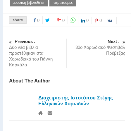
μουσική βιβλιοθήκη
παρτιτούρες
share
0
0
0
0
Previous :
Next :
Δύο νέα βιβλία
39ο Χορωδιακό Φεστιβάλ
προστέθηκαν στα
Πρέβεζας
Χορωδιακά του Γιάννη
Καρκάλα
About The Author
Διαχειριστής Ιστοτόπου Στέγης
Ελληνικών Χορωδιών