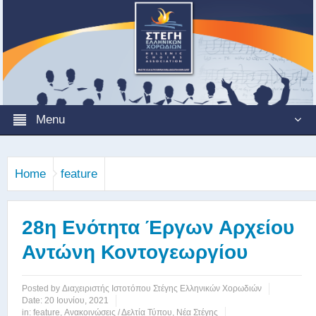
Menu
Home
feature
28η Ενότητα Έργων Αρχείου
Αντώνη Κοντογεωργίου
Posted by
Διαχειριστής Ιστοτόπου Στέγης Ελληνικών Χορωδιών
Date:
20 Ιουνίου, 2021
in:
feature
,
Ανακοινώσεις / Δελτία Τύπου
,
Νέα Στέγης