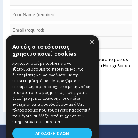
×
Αυτός ο ιστότοπος
χρησιμοποιεί cookies
Αποθήκευσε το όνομά μου, email, και τον ιστότοπο μου σε
Χρησιμοποιούμε cookies για να
αυτόν τον πλοηγό για την επόμενη φορά που θα σχολιάσω.
εξατομικεύσουμε το περιεχόμενο, τις
διαφημίσεις και να αναλύσουμε την
επισκεψιμότητά μας. Μοιραζόμαστε
επίσης πληροφορίες σχετικά με τη χρήση
του ιστότοπού μας με τους συνεργάτες
διαφήμισης και ανάλυσης, οι οποίοι
ενδέχεται να τις συνδυάσουν με άλλες
πληροφορίες που τους έχετε παράσχει ή
που έχουν συλλέξει από τη χρήση των
υπηρεσιών τους από εσάς.
ΑΠΟΔΟΧΉ ΌΛΩΝ