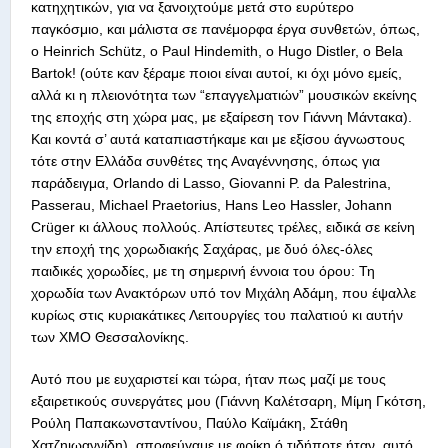
κατηχητικών, για να ξανοιχτούμε μετά στο ευρύτερο
παγκόσμιο, και μάλιστα σε πανέμορφα έργα συνθετών, όπως,
o Heinrich Schütz, ο Paul Hindemith, ο Hugo Distler, ο Bela
Bartok! (ούτε καν ξέραμε ποιοι είναι αυτοί, κι όχι μόνο εμείς,
αλλά κι η πλειονότητα των “επαγγελματιών” μουσικών εκείνης
της εποχής στη χώρα μας, με εξαίρεση τον Γιάννη Μάντακα).
Και κοντά σ’ αυτά καταπιαστήκαμε και με εξίσου άγνωστους
τότε στην Ελλάδα συνθέτες της Αναγέννησης, όπως για
παράδειγμα, Orlando di Lasso, Giovanni P. da Palestrina,
Passerau, Michael Praetorius, Hans Leo Hassler, Johann
Crüger κι άλλους πολλούς. Απίστευτες τρέλες, ειδικά σε κείνη
την εποχή της χορωδιακής Σαχάρας, με δυό όλες-όλες
παιδικές χορωδίες, με τη σημερινή έννοια του όρου: Τη
χορωδία των Ανακτόρων υπό τον Μιχάλη Αδάμη, που έψαλλε
κυρίως στις κυριακάτικες Λειτουργίες του παλατιού κι αυτήν
των ΧΜΟ Θεσσαλονίκης.
Αυτό που με ευχαριστεί και τώρα, ήταν πως μαζί με τους
εξαιρετικούς συνεργάτες μου (Γιάννη Καλέτσαρη, Μίμη Γκότση,
Ρούλη Παπακωνσταντίνου, Παύλο Καϊμάκη, Στάθη
Χατζηιωαννίδη), αποφεύγαμε με φρίκη ό,τιδήποτε ήταν, αυτό