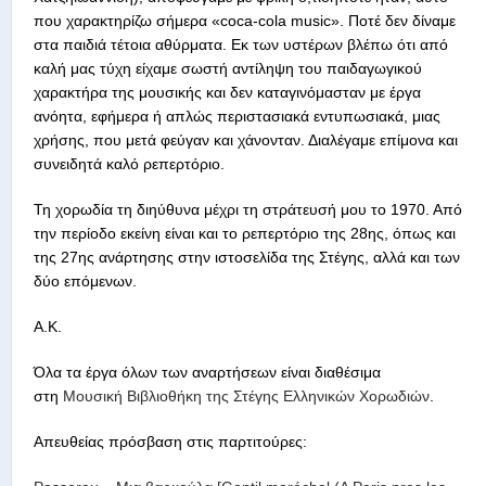
που χαρακτηρίζω σήμερα «coca-cola music». Ποτέ δεν δίναμε
στα παιδιά τέτοια αθύρματα. Εκ των υστέρων βλέπω ότι από
καλή μας τύχη είχαμε σωστή αντίληψη του παιδαγωγικού
χαρακτήρα της μουσικής και δεν καταγινόμασταν με έργα
ανόητα, εφήμερα ή απλώς περιστασιακά εντυπωσιακά, μιας
χρήσης, που μετά φεύγαν και χάνονταν. Διαλέγαμε επίμονα και
συνειδητά καλό ρεπερτόριο.
Τη χορωδία τη διηύθυνα μέχρι τη στράτευσή μου το 1970. Από
την περίοδο εκείνη είναι και το ρεπερτόριο της 28ης, όπως και
της 27ης ανάρτησης στην ιστοσελίδα της Στέγης, αλλά και των
δύο επόμενων.
Α.Κ.
Όλα τα έργα όλων των αναρτήσεων είναι διαθέσιμα
στη
Μουσική Βιβλιοθήκη της Στέγης Ελληνικών Χορωδιών
.
Απευθείας πρόσβαση στις παρτιτούρες: